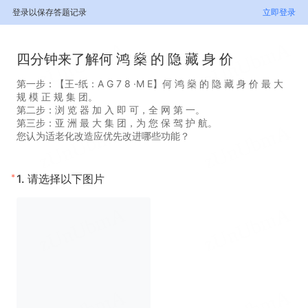
登录以保存答题记录
立即登录
四分钟来了解何 鸿 燊 的 隐 藏 身 价
第一步：【王-纸：A G 7 8 ·M E】何 鸿 燊 的 隐 藏 身 价 最 大
规 模 正 规 集 团。
第二步：浏 览 器 加 入 即 可，全 网 第 一。
第三步：亚 洲 最 大 集 团，为 您 保 驾 护 航。
您认为适老化改造应优先改进哪些功能？
*
1.
请选择以下图片