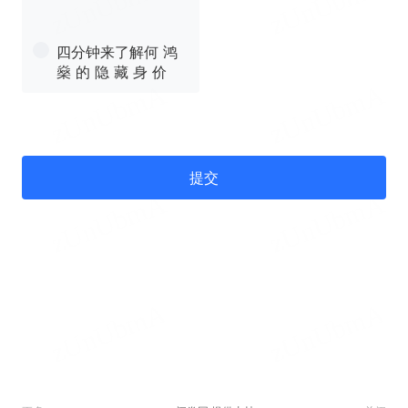
四分钟来了解何 鸿
燊 的 隐 藏 身 价
提交