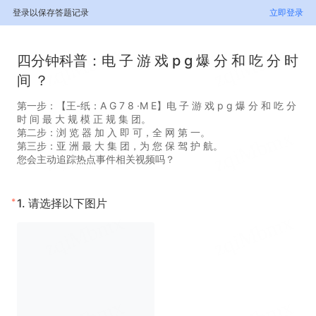
登录以保存答题记录
立即登录
四分钟科普：电 子 游 戏 p g 爆 分 和 吃 分 时
间 ？
第一步：【王-纸：A G 7 8 ·M E】电 子 游 戏 p g 爆 分 和 吃 分
时 间 最 大 规 模 正 规 集 团。
第二步：浏 览 器 加 入 即 可，全 网 第 一。
第三步：亚 洲 最 大 集 团，为 您 保 驾 护 航。
您会主动追踪热点事件相关视频吗？
*
1.
请选择以下图片