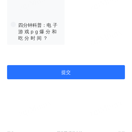
四分钟科普：电 子
游 戏 p g 爆 分 和
吃 分 时 间 ？
提交