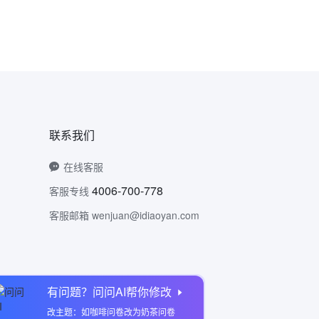
联系我们
在线客服
4006-700-778
客服专线
客服邮箱 wenjuan@idiaoyan.com
有问题？问问AI帮你修改
问卷网公众号
改主题：如咖啡问卷改为奶茶问卷