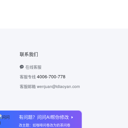
联系我们
在线客服
4006-700-778
客服专线
客服邮箱 wenjuan@idiaoyan.com
有问题？问问AI帮你修改
问卷网公众号
改主题：如咖啡问卷改为奶茶问卷