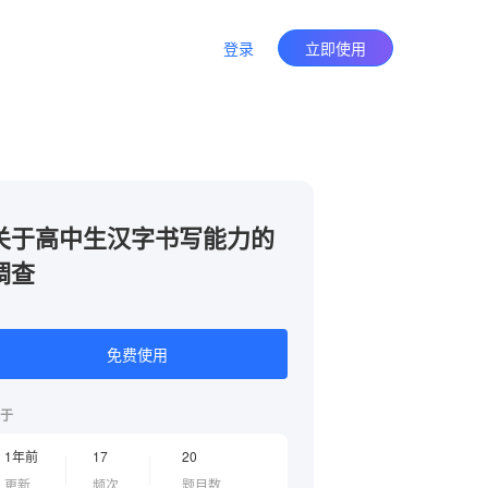
登录
立即使用
关于高中生汉字书写能力的
调查
免费使用
于
1年前
17
20
更新
频次
题目数