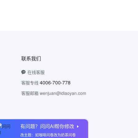
联系我们
在线客服
4006-700-778
客服专线
客服邮箱 wenjuan@idiaoyan.com
有问题？问问AI帮你修改
问卷网公众号
改主题：如咖啡问卷改为奶茶问卷