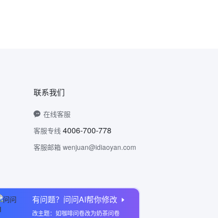
联系我们
在线客服
4006-700-778
客服专线
客服邮箱 wenjuan@idiaoyan.com
有问题？问问AI帮你修改
问卷网公众号
改主题：如咖啡问卷改为奶茶问卷