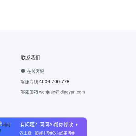
联系我们
在线客服
4006-700-778
客服专线
客服邮箱 wenjuan@idiaoyan.com
有问题？问问AI帮你修改
问卷网公众号
改主题：如咖啡问卷改为奶茶问卷