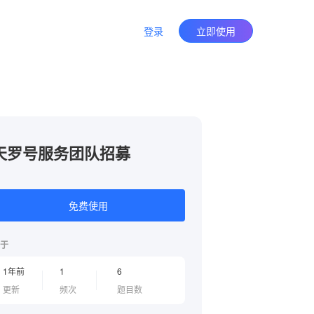
登录
立即使用
天罗号服务团队招募
免费使用
于
1年前
1
6
更新
频次
题目数