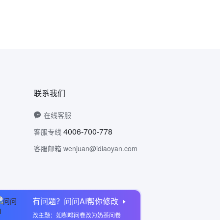
联系我们
在线客服
4006-700-778
客服专线
客服邮箱 wenjuan@idiaoyan.com
有问题？问问AI帮你修改
问卷网公众号
改主题：如咖啡问卷改为奶茶问卷