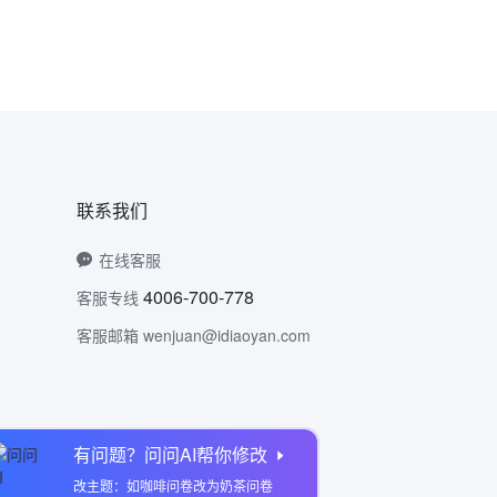
联系我们
在线客服
4006-700-778
客服专线
客服邮箱 wenjuan@idiaoyan.com
有问题？问问AI帮你修改
问卷网公众号
改主题：如咖啡问卷改为奶茶问卷