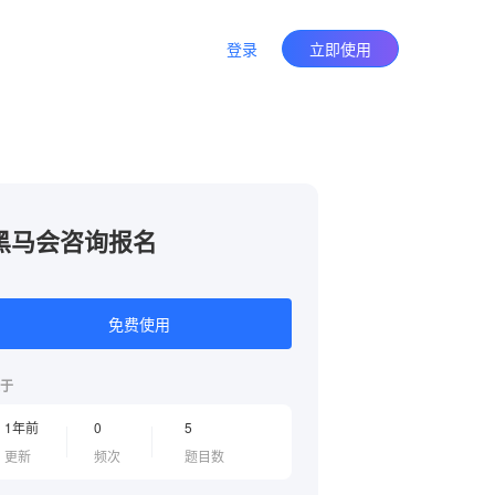
登录
立即使用
黑马会咨询报名
免费使用
于
1年前
0
5
更新
频次
题目数