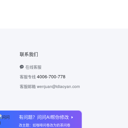
联系我们
在线客服
4006-700-778
客服专线
客服邮箱 wenjuan@idiaoyan.com
有问题？问问AI帮你修改
问卷网公众号
改主题：如咖啡问卷改为奶茶问卷