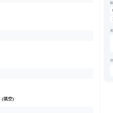
标
关
分