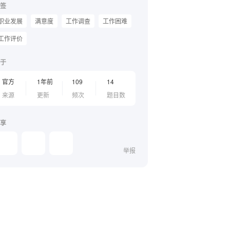
签
职业发展
满意度
工作调查
工作困难
工作评价
于
官方
1年前
109
14
来源
更新
频次
题目数
享
举报