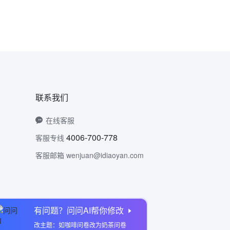
联系我们
在线客服
4006-700-778
客服专线
客服邮箱 wenjuan@idiaoyan.com
有问题？问问AI帮你修改
问卷网公众号
改主题：如咖啡问卷改为奶茶问卷