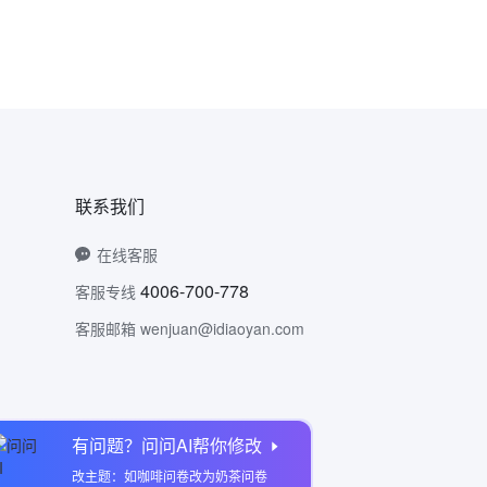
联系我们
在线客服
4006-700-778
客服专线
客服邮箱 wenjuan@idiaoyan.com
有问题？问问AI帮你修改
问卷网公众号
改主题：如咖啡问卷改为奶茶问卷