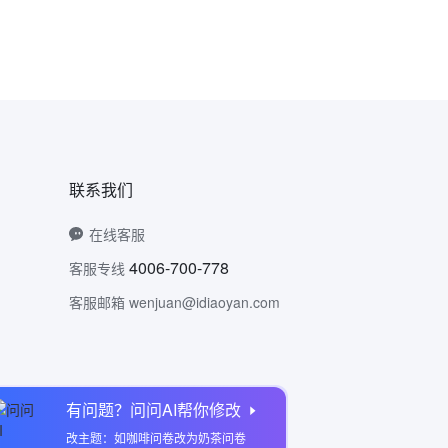
联系我们
在线客服
4006-700-778
客服专线
客服邮箱 wenjuan@idiaoyan.com
有问题？问问AI帮你修改
问卷网公众号
改主题：如咖啡问卷改为奶茶问卷