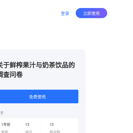
登录
立即使用
关于鲜榨果汁与奶茶饮品的
调查问卷
免费使用
于
1年前
13
13
更新
频次
题目数