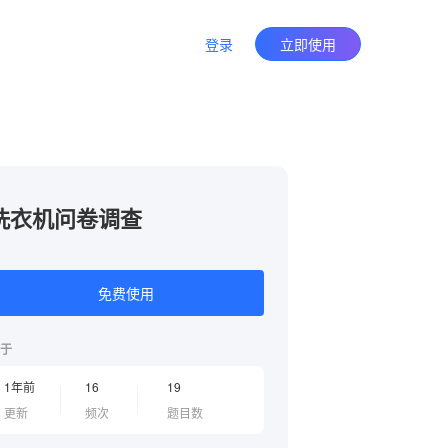
登录
立即使用
洗衣机问卷调查
免费使用
于
1年前
16
19
更新
频次
题目数