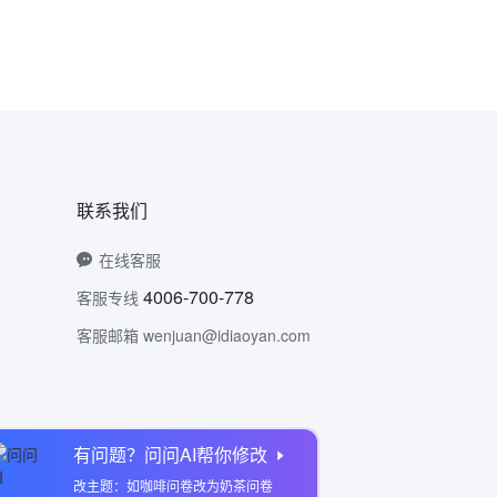
联系我们
在线客服
4006-700-778
客服专线
客服邮箱 wenjuan@idiaoyan.com
有问题？问问AI帮你修改
问卷网公众号
改主题：如咖啡问卷改为奶茶问卷