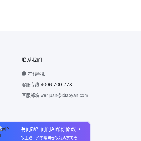
联系我们
在线客服
4006-700-778
客服专线
客服邮箱 wenjuan@idiaoyan.com
有问题？问问AI帮你修改
问卷网公众号
改主题：如咖啡问卷改为奶茶问卷