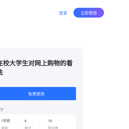
登录
立即使用
在校大学生对网上购物的看
法
免费使用
于
1年前
4
10
更新
频次
题目数