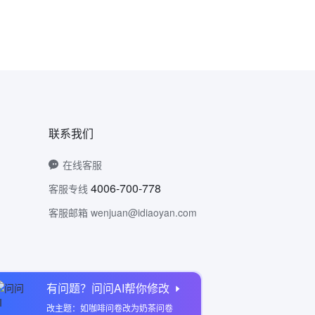
联系我们
在线客服
4006-700-778
客服专线
客服邮箱 wenjuan@idiaoyan.com
有问题？问问AI帮你修改
问卷网公众号
改主题：如咖啡问卷改为奶茶问卷