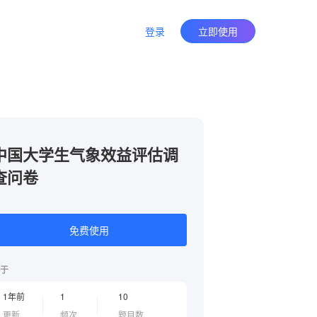
登录
立即使用
中国大学生气象效益评估调
查问卷
免费使用
于
1年前
1
10
更新
频次
题目数