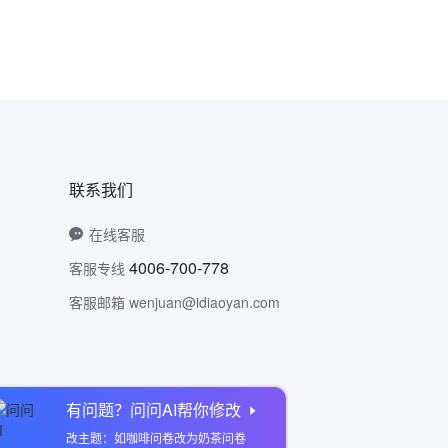
联系我们
在线客服
4006-700-778
客服专线
客服邮箱 wenjuan@idiaoyan.com
有问题？问问AI帮你修改
问卷网公众号
改主题：如咖啡问卷改为奶茶问卷