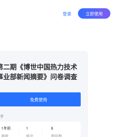
登录
立即使用
第二期《博世中国热力技术
事业部新闻摘要》问卷调查
免费使用
于
1年前
1
8
更新
频次
题目数