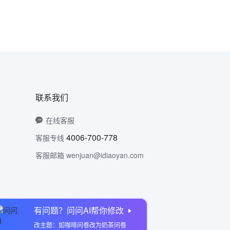
联系我们
在线客服
4006-700-778
客服专线
客服邮箱 wenjuan@idiaoyan.com
有问题？问问AI帮你修改
问卷网公众号
改主题：如咖啡问卷改为奶茶问卷