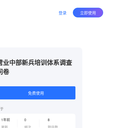
登录
立即使用
营业中部新兵培训体系调查
问卷
免费使用
于
1年前
0
8
更新
频次
题目数