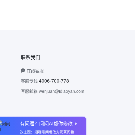
联系我们
在线客服
4006-700-778
客服专线
客服邮箱 wenjuan@idiaoyan.com
有问题？问问AI帮你修改
问卷网公众号
改主题：如咖啡问卷改为奶茶问卷