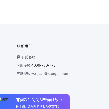
联系我们
在线客服
4006-700-778
客服专线
客服邮箱 wenjuan@idiaoyan.com
有问题？问问AI帮你修改
问卷网公众号
改主题：如咖啡问卷改为奶茶问卷