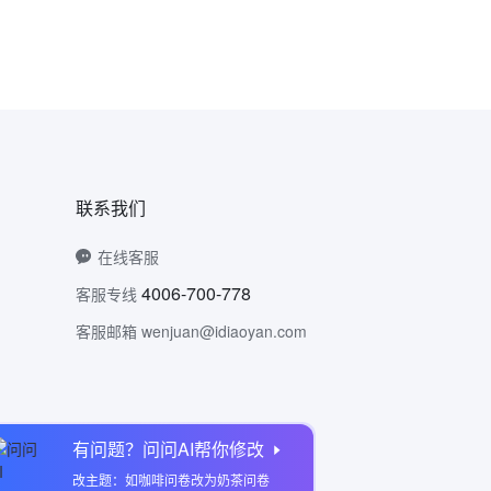
联系我们
在线客服
4006-700-778
客服专线
客服邮箱 wenjuan@idiaoyan.com
有问题？问问AI帮你修改
问卷网公众号
改主题：如咖啡问卷改为奶茶问卷