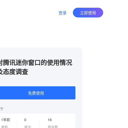
登录
立即使用
对腾讯迷你窗口的使用情况
及态度调查
免费使用
于
1年前
0
16
更新
频次
题目数