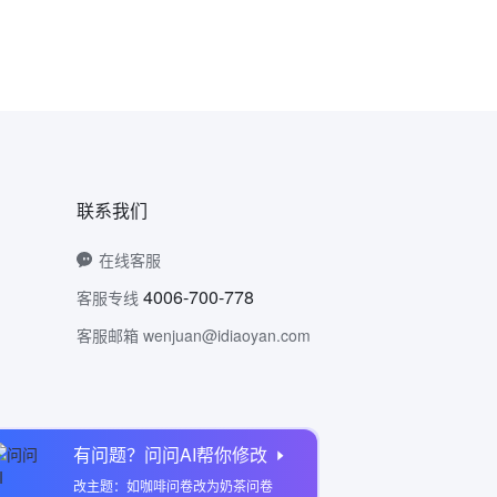
联系我们
在线客服
4006-700-778
客服专线
客服邮箱 wenjuan@idiaoyan.com
有问题？问问AI帮你修改
问卷网公众号
改主题：如咖啡问卷改为奶茶问卷