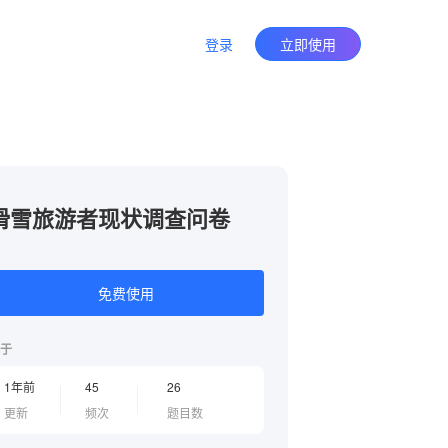
登录
立即使用
滑雪旅游者现状调查问卷
免费使用
于
1年前
45
26
更新
频次
题目数