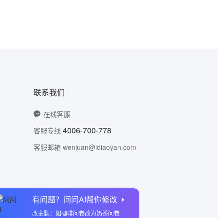
联系我们
在线客服
4006-700-778
客服专线
客服邮箱 wenjuan@idiaoyan.com
有问题？问问AI帮你修改
问卷网公众号
改主题：如咖啡问卷改为奶茶问卷