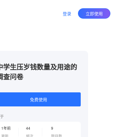
登录
立即使用
中学生压岁钱数量及用途的
调查问卷
免费使用
于
1年前
44
9
更新
频次
题目数