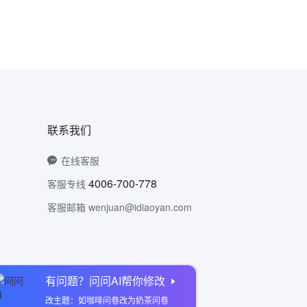
联系我们
在线客服
4006-700-778
客服专线
客服邮箱 wenjuan@idiaoyan.com
有问题？问问AI帮你修改
问卷网公众号
改主题：如咖啡问卷改为奶茶问卷