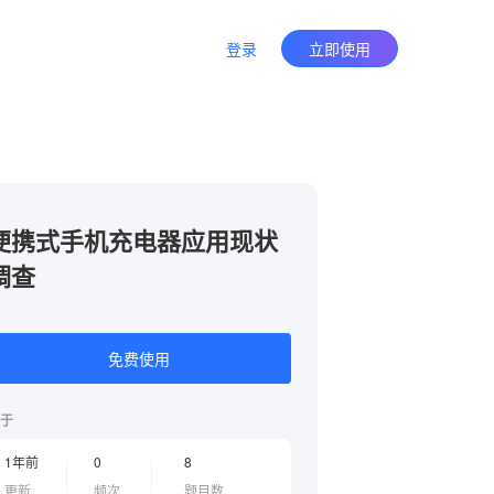
登录
立即使用
便携式手机充电器应用现状
调查
免费使用
于
1年前
0
8
更新
频次
题目数