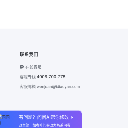
联系我们
在线客服
4006-700-778
客服专线
客服邮箱 wenjuan@idiaoyan.com
有问题？问问AI帮你修改
问卷网公众号
改主题：如咖啡问卷改为奶茶问卷