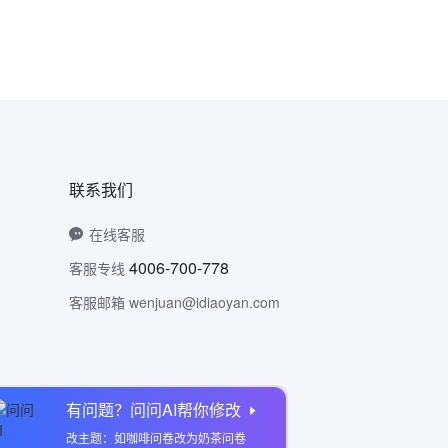
联系我们
在线客服
4006-700-778
客服专线
客服邮箱 wenjuan@idiaoyan.com
有问题？问问AI帮你修改
问卷网公众号
改主题：如咖啡问卷改为奶茶问卷