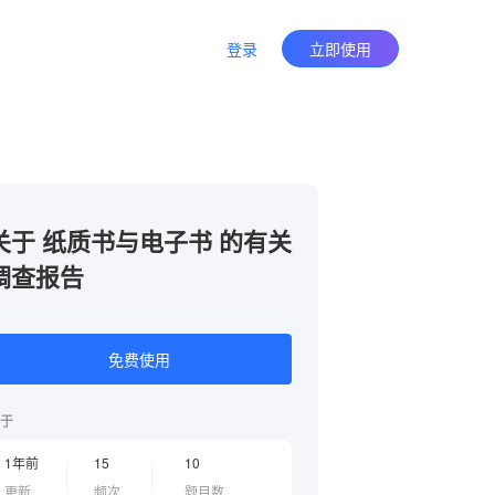
登录
立即使用
关于 纸质书与电子书 的有关
调查报告
免费使用
于
1年前
15
10
更新
频次
题目数