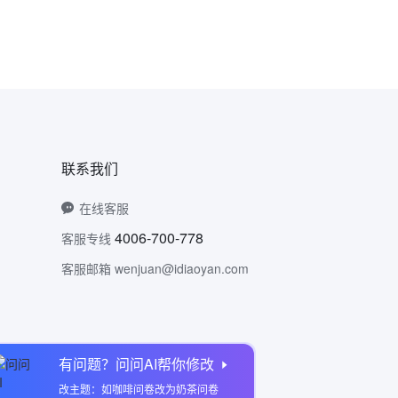
联系我们
在线客服
4006-700-778
客服专线
客服邮箱 wenjuan@idiaoyan.com
有问题？问问AI帮你修改
问卷网公众号
改主题：如咖啡问卷改为奶茶问卷