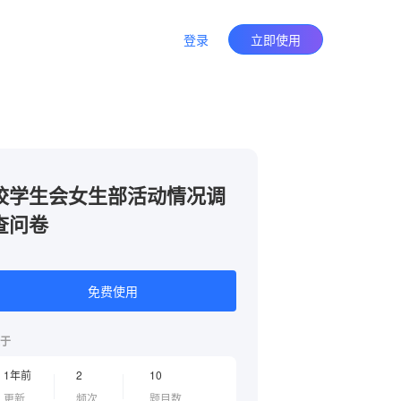
登录
立即使用
校学生会女生部活动情况调
查问卷
免费使用
于
1年前
2
10
更新
频次
题目数