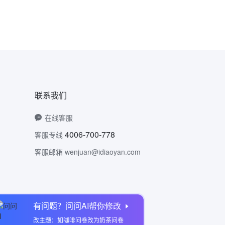
联系我们
在线客服
4006-700-778
客服专线
客服邮箱 wenjuan@idiaoyan.com
有问题？问问AI帮你修改
问卷网公众号
改主题：如咖啡问卷改为奶茶问卷