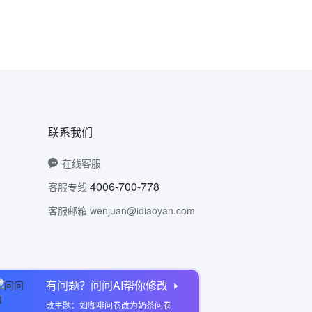
联系我们
在线客服
4006-700-778
客服专线
客服邮箱 wenjuan@idiaoyan.com
有问题？问问AI帮你修改
问卷网公众号
改主题：如咖啡问卷改为奶茶问卷