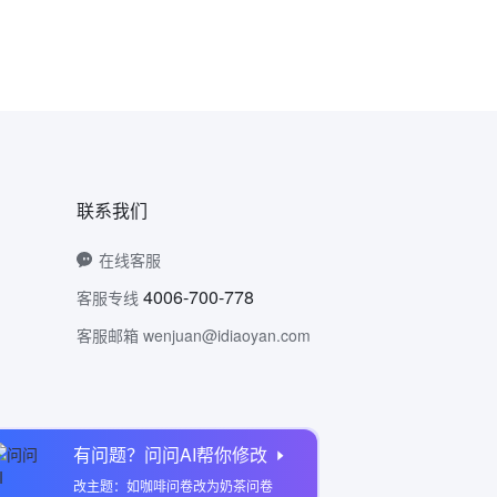
联系我们
在线客服
4006-700-778
客服专线
客服邮箱 wenjuan@idiaoyan.com
有问题？问问AI帮你修改
问卷网公众号
改主题：如咖啡问卷改为奶茶问卷