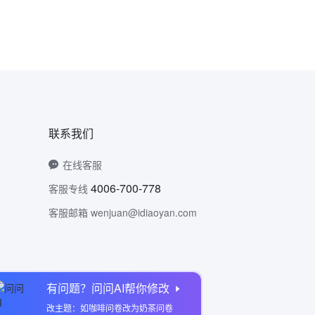
联系我们
在线客服
4006-700-778
客服专线
客服邮箱 wenjuan@idiaoyan.com
有问题？问问AI帮你修改
问卷网公众号
改主题：如咖啡问卷改为奶茶问卷