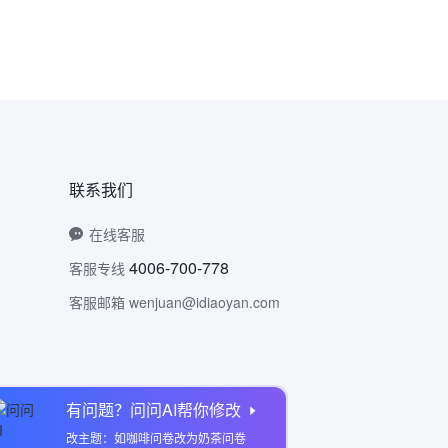
联系我们
在线客服
4006-700-778
客服专线
客服邮箱 wenjuan@idiaoyan.com
有问题？问问AI帮你修改
问卷网公众号
改主题：如咖啡问卷改为奶茶问卷