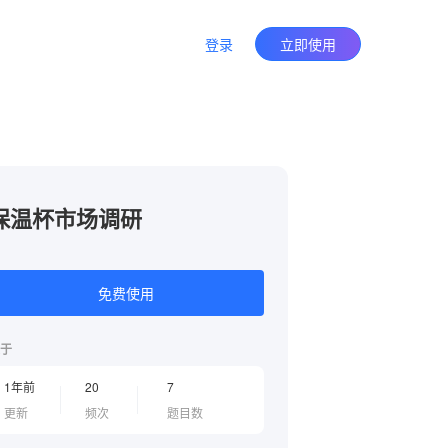
登录
立即使用
保温杯市场调研
免费使用
于
1年前
20
7
更新
频次
题目数