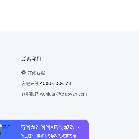
联系我们
在线客服
4006-700-778
客服专线
客服邮箱 wenjuan@idiaoyan.com
有问题？问问AI帮你修改
问卷网公众号
改主题：如咖啡问卷改为奶茶问卷