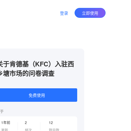
登录
立即使用
关于肯德基（KFC）入驻西
乡塘市场的问卷调查
免费使用
于
1年前
2
12
更新
频次
题目数