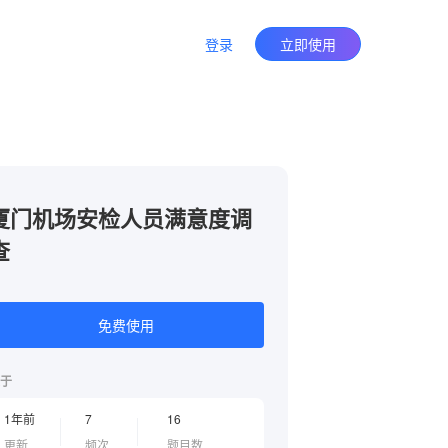
登录
立即使用
厦门机场安检人员满意度调
查
免费使用
于
1年前
7
16
更新
频次
题目数