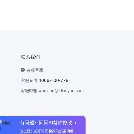
联系我们
在线客服
4006-700-778
客服专线
客服邮箱 wenjuan@idiaoyan.com
有问题？问问AI帮你修改
问卷网公众号
改主题：如咖啡问卷改为奶茶问卷