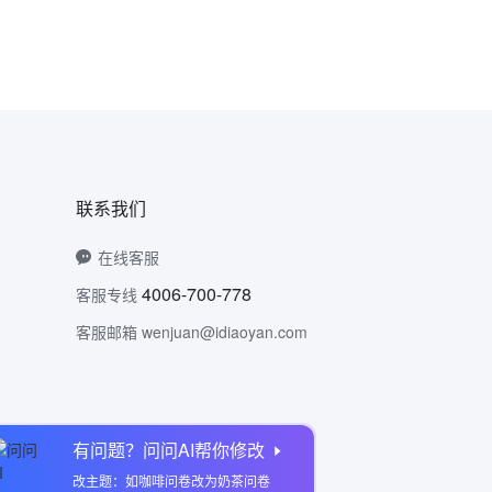
联系我们
在线客服
4006-700-778
客服专线
客服邮箱 wenjuan@idiaoyan.com
有问题？问问AI帮你修改
问卷网公众号
改主题：如咖啡问卷改为奶茶问卷