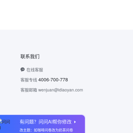
联系我们
在线客服
4006-700-778
客服专线
客服邮箱 wenjuan@idiaoyan.com
有问题？问问AI帮你修改
问卷网公众号
改主题：如咖啡问卷改为奶茶问卷