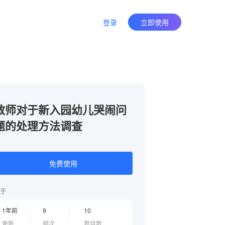
登录
立即使用
教师对于新入园幼儿哭闹问
题的处理方法调查
免费使用
于
1年前
9
10
更新
频次
题目数