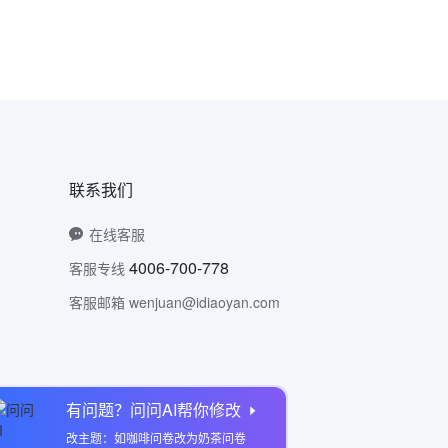
联系我们
在线客服
4006-700-778
客服专线
客服邮箱 wenjuan@idiaoyan.com
有问题？问问AI帮你修改
问卷网公众号
改主题：如咖啡问卷改为奶茶问卷