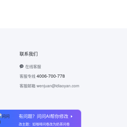
联系我们
在线客服
4006-700-778
客服专线
客服邮箱 wenjuan@idiaoyan.com
有问题？问问AI帮你修改
问卷网公众号
改主题：如咖啡问卷改为奶茶问卷