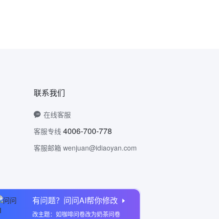
联系我们
在线客服
4006-700-778
客服专线
客服邮箱 wenjuan@idiaoyan.com
有问题？问问AI帮你修改
问卷网公众号
改主题：如咖啡问卷改为奶茶问卷