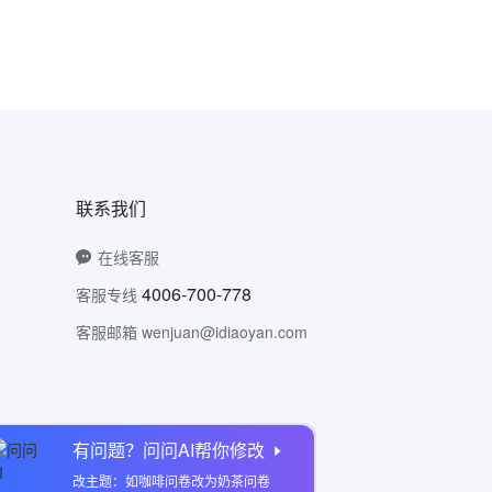
联系我们
在线客服
4006-700-778
客服专线
客服邮箱 wenjuan@idiaoyan.com
有问题？问问AI帮你修改
问卷网公众号
改主题：如咖啡问卷改为奶茶问卷