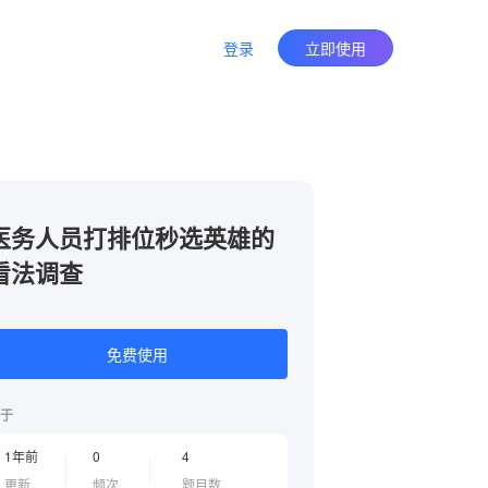
登录
立即使用
医务人员打排位秒选英雄的
看法调查
免费使用
于
1年前
0
4
更新
频次
题目数