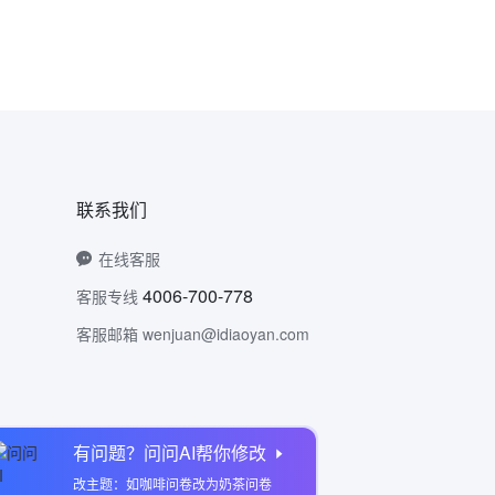
联系我们
在线客服
4006-700-778
客服专线
客服邮箱 wenjuan@idiaoyan.com
有问题？问问AI帮你修改
问卷网公众号
改主题：如咖啡问卷改为奶茶问卷