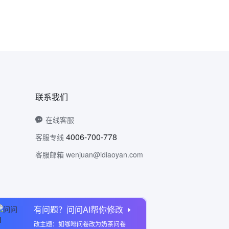
联系我们
在线客服
4006-700-778
客服专线
客服邮箱 wenjuan@idiaoyan.com
有问题？问问AI帮你修改
问卷网公众号
改主题：如咖啡问卷改为奶茶问卷