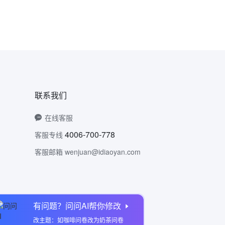
联系我们
在线客服
4006-700-778
客服专线
客服邮箱 wenjuan@idiaoyan.com
有问题？问问AI帮你修改
问卷网公众号
改主题：如咖啡问卷改为奶茶问卷