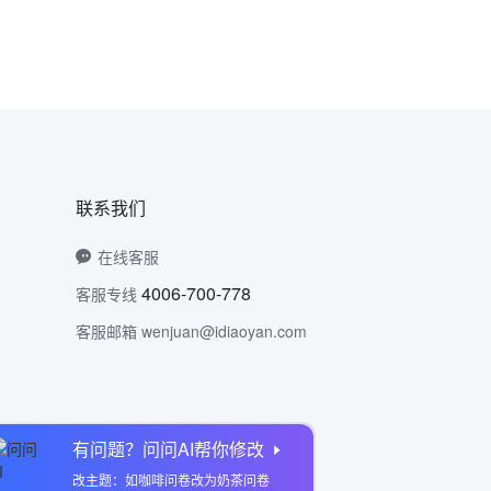
联系我们
在线客服
4006-700-778
客服专线
客服邮箱 wenjuan@idiaoyan.com
有问题？问问AI帮你修改
问卷网公众号
改主题：如咖啡问卷改为奶茶问卷