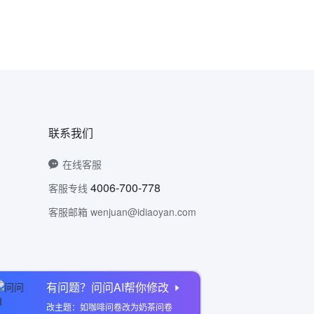
联系我们
在线客服
4006-700-778
客服专线
客服邮箱 wenjuan@idiaoyan.com
有问题？问问AI帮你修改
问卷网公众号
改主题：如咖啡问卷改为奶茶问卷