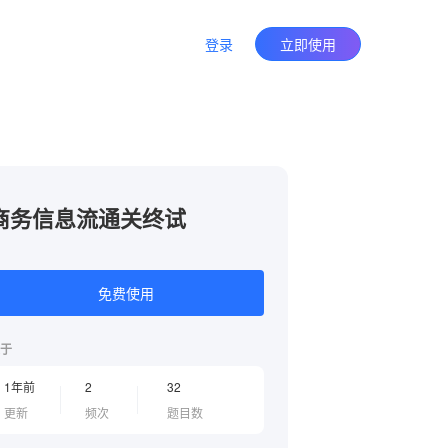
登录
立即使用
商务信息流通关终试
免费使用
于
1年前
2
32
更新
频次
题目数