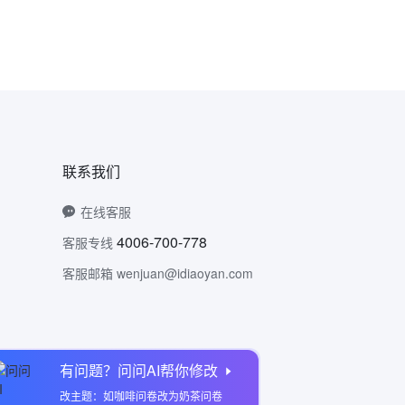
联系我们
在线客服
4006-700-778
客服专线
客服邮箱 wenjuan@idiaoyan.com
有问题？问问AI帮你修改
问卷网公众号
改主题：如咖啡问卷改为奶茶问卷