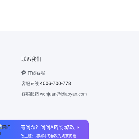
联系我们
在线客服
4006-700-778
客服专线
客服邮箱 wenjuan@idiaoyan.com
有问题？问问AI帮你修改
问卷网公众号
改主题：如咖啡问卷改为奶茶问卷