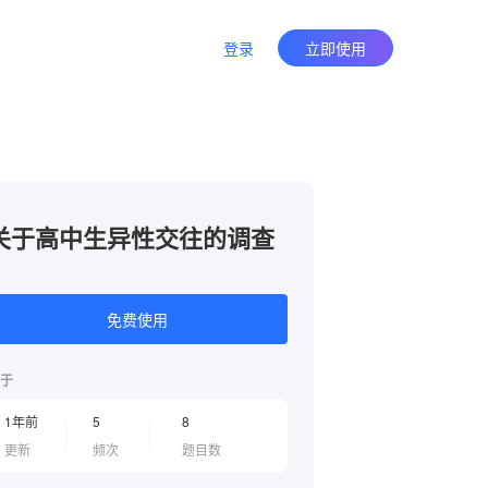
登录
立即使用
关于高中生异性交往的调查
免费使用
于
1年前
5
8
更新
频次
题目数