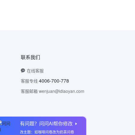
联系我们
在线客服
4006-700-778
客服专线
客服邮箱 wenjuan@idiaoyan.com
有问题？问问AI帮你修改
问卷网公众号
改主题：如咖啡问卷改为奶茶问卷