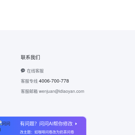
联系我们
在线客服
4006-700-778
客服专线
客服邮箱 wenjuan@idiaoyan.com
有问题？问问AI帮你修改
问卷网公众号
改主题：如咖啡问卷改为奶茶问卷